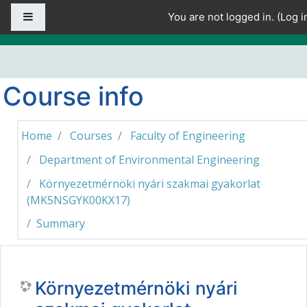
Skip to main content
Side panel
You are not logged in. (
Log i
Course info
Home
Courses
Faculty of Engineering
Department of Environmental Engineering
Környezetmérnöki nyári szakmai gyakorlat
(MK5NSGYK00KX17)
Summary
Környezetmérnöki nyári