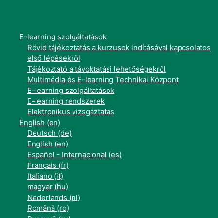
E-learning szolgáltatások
Rövid tájékoztatás a kurzusok indításával kapcsolatos
első lépésekről
Tájékoztató a távoktatási lehetőségekről
Multimédia és E-learning Technikai Központ
E-learning szolgáltatások
E-learning rendszerek
Elektronikus vizsgáztatás
English ‎(en)‎
Deutsch ‎(de)‎
English ‎(en)‎
Español - Internacional ‎(es)‎
Français ‎(fr)‎
Italiano ‎(it)‎
magyar ‎(hu)‎
Nederlands ‎(nl)‎
Română ‎(ro)‎