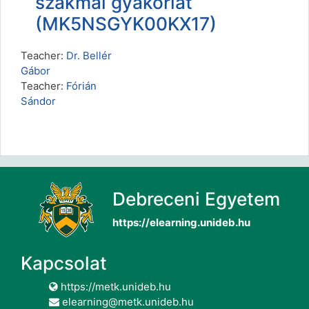
szakmai gyakorlat
(MK5NSGYK00KX17)
Teacher:
Dr. Bellér
Gábor
Teacher:
Fórián
Sándor
Debreceni Egyetem
https://elearning.unideb.hu
Kapcsolat
https://metk.unideb.hu
elearning@metk.unideb.hu