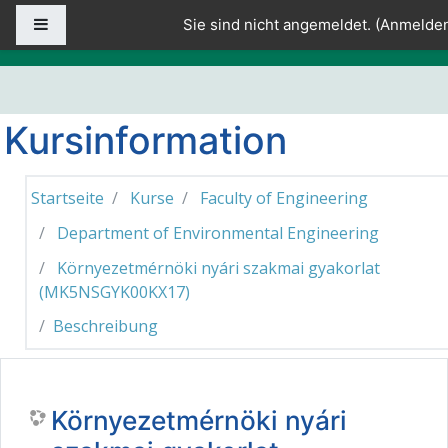
Zum Hauptinhalt
Website-Übersicht
Sie sind nicht angemeldet. (
Anmelde
Kursinformation
Startseite
Kurse
Faculty of Engineering
Department of Environmental Engineering
Környezetmérnöki nyári szakmai gyakorlat
(MK5NSGYK00KX17)
Beschreibung
Környezetmérnöki nyári