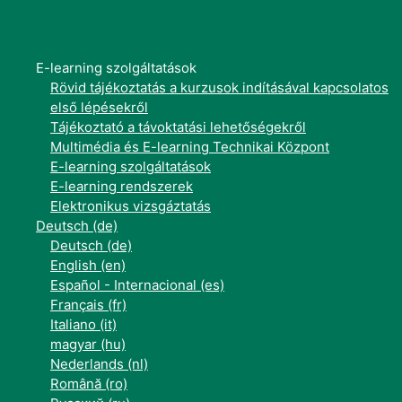
E-learning szolgáltatások
Rövid tájékoztatás a kurzusok indításával kapcsolatos
első lépésekről
Tájékoztató a távoktatási lehetőségekről
Multimédia és E-learning Technikai Központ
E-learning szolgáltatások
E-learning rendszerek
Elektronikus vizsgáztatás
Deutsch ‎(de)‎
Deutsch ‎(de)‎
English ‎(en)‎
Español - Internacional ‎(es)‎
Français ‎(fr)‎
Italiano ‎(it)‎
magyar ‎(hu)‎
Nederlands ‎(nl)‎
Română ‎(ro)‎