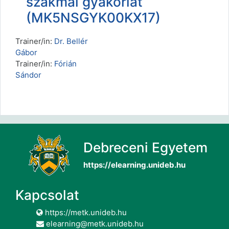
szakmai gyakorlat
(MK5NSGYK00KX17)
Trainer/in:
Dr. Bellér
Gábor
Trainer/in:
Fórián
Sándor
Debreceni Egyetem
https://elearning.unideb.hu
Kapcsolat
https://metk.unideb.hu
elearning@metk.unideb.hu