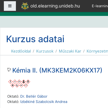
Tovább a fő tartalomhoz
old.elearning.unideb.hu
Oldalpanel
E-learnin
Kurzus adatai
Kezdőoldal
Kurzusok
Műszaki Kar
Környezetm
Kémia II. (MK3KEM2K06KX17)
Oktató:
Dr. Bellér Gábor
Oktató:
Izbékiné Szabolcsik Andrea