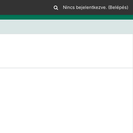
Nincs bejelentkezve. (
Belépés
)