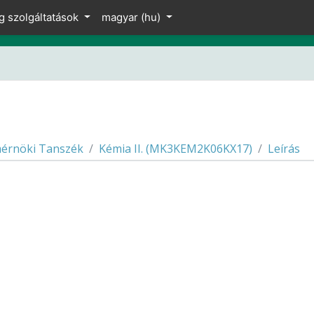
g szolgáltatások
magyar ‎(hu)‎
érnöki Tanszék
Kémia II. (MK3KEM2K06KX17)
Leírás