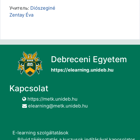
Учитель:
Diószeginé
Zentay Éva
Debreceni Egyetem
https://elearning.unideb.hu
Kapcsolat
https://metk.unideb.hu
elearning@metk.unideb.hu
E-learning szolgáltatások
Rövid tájékoztatás a kurzusok indításával kapcsolatos