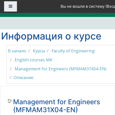
Перейти к основному содержанию
Боковая панель
Вы не вошли в систему (
Вхо
Информация о курсе
В начало
Курсы
Faculty of Engineering
English courses MK
Management for Engineers (MFMAM31X04-EN)
Описание
Management for Engineers
(MFMAM31X04-EN)