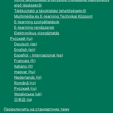
első lépésekről
Tájékoztató a távoktatási lehetőségekről
Multimédia és E-learning Technikai Központ
E-learning szolgáltatások
E-learning rendszerek
Elektronikus vizsgáztatás
Русский ‎(ru)‎
Deutsch ‎(de)‎
English ‎(en)‎
Español - Internacional ‎(es)‎
Français ‎(fr)‎
Italiano ‎(it)‎
magyar ‎(hu)‎
Nederlands ‎(nl)‎
Română ‎(ro)‎
Русский ‎(ru)‎
Українська ‎(uk)‎
日本語 ‎(ja)‎
Переключить на стандартную тему