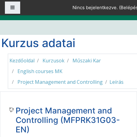
Tovább a fő tartalomhoz
Oldalpanel
Nincs bejelentkezve. (
Belépé
Kurzus adatai
Kezdőoldal
Kurzusok
Műszaki Kar
English courses MK
Project Management and Controlling
Leírás
Project Management and
Controlling (MFPRK31G03-
EN)