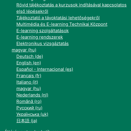
Rövid tájékoztatás a kurzusok indításával kapcsolatos
első lépésekről
Tájékoztató a távoktatási lehetőségekről
Multimédia és E-learning Technikai Központ
E-learning szolgáltatások
E-learning rendszerek
Elektronikus vizsgáztatás
magyar ‎(hu)‎
Deutsch ‎(de)‎
English ‎(en)‎
Español - Internacional ‎(es)‎
Français ‎(fr)‎
Italiano ‎(it)‎
magyar ‎(hu)‎
Nederlands ‎(nl)‎
Română ‎(ro)‎
Русский ‎(ru)‎
Українська ‎(uk)‎
日本語 ‎(ja)‎