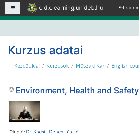
Tovább a fő tartalomhoz
old.elearning.unideb.hu
Oldalpanel
E-learnin
Kurzus adatai
Kezdőoldal
Kurzusok
Műszaki Kar
English co
Environment, Health and Safe
Oktató:
Dr. Kocsis Dénes László