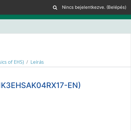
Nincs bejelentkezve. (
Belépés
)
ics of EHS)
Leírás
D_MK3EHSAK04RX17-EN)