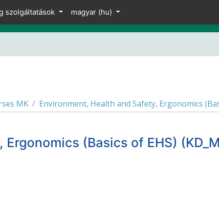
g szolgáltatások
magyar ‎(hu)‎
urses MK
Environment, Health and Safety, Ergonomics (Bas
ty, Ergonomics (Basics of EHS) (K