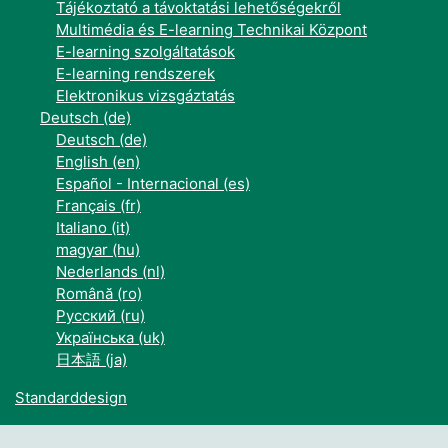
Tájékoztató a távoktatási lehetőségekről
Multimédia és E-learning Technikai Központ
E-learning szolgáltatások
E-learning rendszerek
Elektronikus vizsgáztatás
Deutsch ‎(de)‎
Deutsch ‎(de)‎
English ‎(en)‎
Español - Internacional ‎(es)‎
Français ‎(fr)‎
Italiano ‎(it)‎
magyar ‎(hu)‎
Nederlands ‎(nl)‎
Română ‎(ro)‎
Русский ‎(ru)‎
Українська ‎(uk)‎
日本語 ‎(ja)‎
Standarddesign