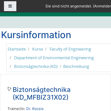
Zum Hauptinhalt
Website-Übersicht
Sie sind nicht angemeldet. (
Anmelde
Kursinformation
Startseite
Kurse
Faculty of Engineering
Department of Environmental Engineering
Biztonságtechnika (KD)
Beschreibung
Biztonságtechnika
(KD_MFBIZ31X02)
Trainer/in:
Dr. Kocsis