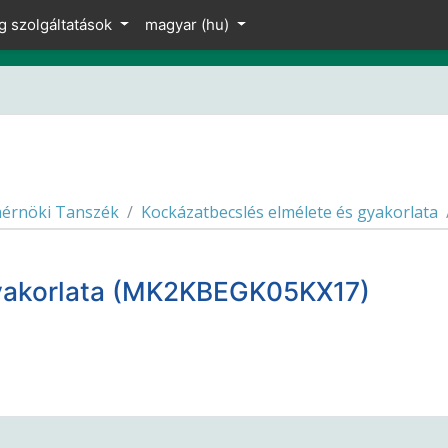
g szolgáltatások
magyar ‎(hu)‎
érnöki Tanszék
Kockázatbecslés elmélete és gyakorlata
gyakorlata (MK2KBEGK05KX17)