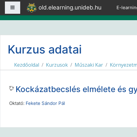
Tovább a fő tartalomhoz
old.elearning.unideb.hu
Oldalpanel
E-learnin
Kurzus adatai
Kezdőoldal
Kurzusok
Műszaki Kar
Környezetm
Kockázatbecslés elmélete és 
Oktató:
Fekete Sándor Pál