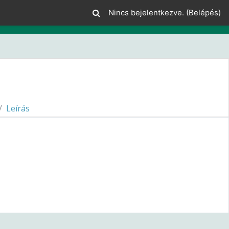
Nincs bejelentkezve. (
Belépés
)
Leírás