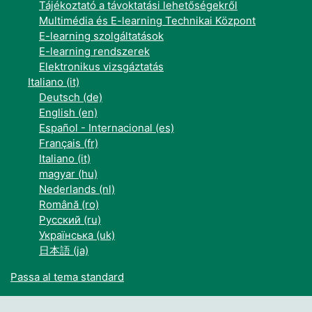
Tájékoztató a távoktatási lehetőségekről
Multimédia és E-learning Technikai Központ
E-learning szolgáltatások
E-learning rendszerek
Elektronikus vizsgáztatás
Italiano ‎(it)‎
Deutsch ‎(de)‎
English ‎(en)‎
Español - Internacional ‎(es)‎
Français ‎(fr)‎
Italiano ‎(it)‎
magyar ‎(hu)‎
Nederlands ‎(nl)‎
Română ‎(ro)‎
Русский ‎(ru)‎
Українська ‎(uk)‎
日本語 ‎(ja)‎
Passa al tema standard