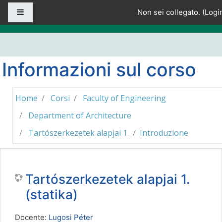
Vai al contenuto principale
Pannello laterale
Non sei collegato. (
Logi
Informazioni sul corso
Home
Corsi
Faculty of Engineering
Department of Architecture
Tartószerkezetek alapjai 1.
Introduzione
Tartószerkezetek alapjai 1.
(statika)
Docente:
Lugosi Péter