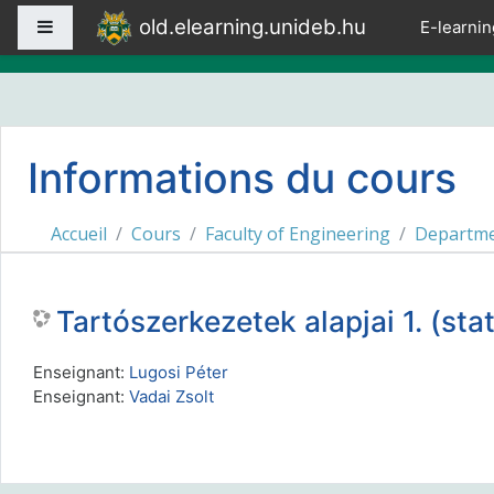
Passer au contenu principal
old.elearning.unideb.hu
Panneau latéral
E-learnin
Informations du cours
Accueil
Cours
Faculty of Engineering
Departmen
Tartószerkezetek alapjai 1. (stat
Enseignant:
Lugosi Péter
Enseignant:
Vadai Zsolt