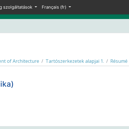
g szolgáltatások
Français ‎(fr)‎
t of Architecture
Tartószerkezetek alapjai 1.
Résumé
ika)