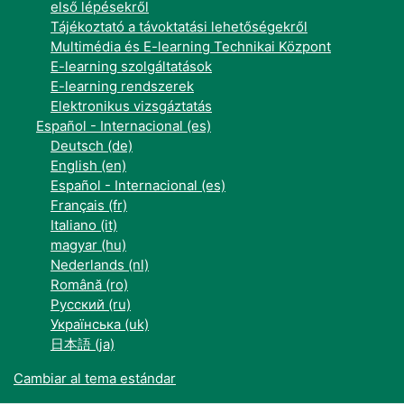
első lépésekről
Tájékoztató a távoktatási lehetőségekről
Multimédia és E-learning Technikai Központ
E-learning szolgáltatások
E-learning rendszerek
Elektronikus vizsgáztatás
Español - Internacional ‎(es)‎
Deutsch ‎(de)‎
English ‎(en)‎
Español - Internacional ‎(es)‎
Français ‎(fr)‎
Italiano ‎(it)‎
magyar ‎(hu)‎
Nederlands ‎(nl)‎
Română ‎(ro)‎
Русский ‎(ru)‎
Українська ‎(uk)‎
日本語 ‎(ja)‎
Cambiar al tema estándar