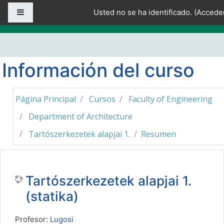
Salta al contenido principal
Panel lateral
Usted no se ha identificado. (
Accede
Información del curso
Página Principal
Cursos
Faculty of Engineering
Department of Architecture
Tartószerkezetek alapjai 1.
Resumen
Tartószerkezetek alapjai 1.
(statika)
Profesor:
Lugosi