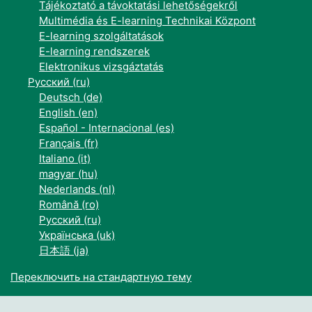
Tájékoztató a távoktatási lehetőségekről
Multimédia és E-learning Technikai Központ
E-learning szolgáltatások
E-learning rendszerek
Elektronikus vizsgáztatás
Русский ‎(ru)‎
Deutsch ‎(de)‎
English ‎(en)‎
Español - Internacional ‎(es)‎
Français ‎(fr)‎
Italiano ‎(it)‎
magyar ‎(hu)‎
Nederlands ‎(nl)‎
Română ‎(ro)‎
Русский ‎(ru)‎
Українська ‎(uk)‎
日本語 ‎(ja)‎
Переключить на стандартную тему