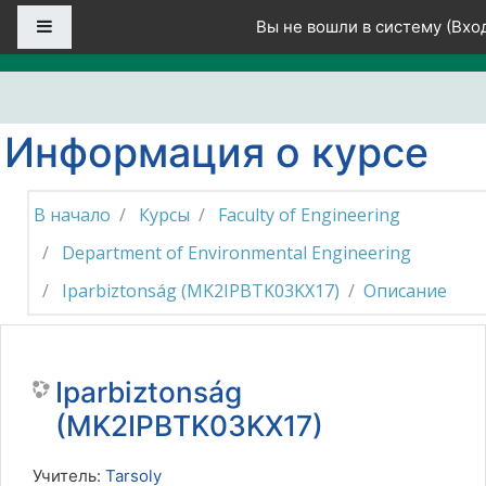
Перейти к основному содержанию
Боковая панель
Вы не вошли в систему (
Вхо
Информация о курсе
В начало
Курсы
Faculty of Engineering
Department of Environmental Engineering
Iparbiztonság (MK2IPBTK03KX17)
Описание
Iparbiztonság
(MK2IPBTK03KX17)
Учитель:
Tarsoly