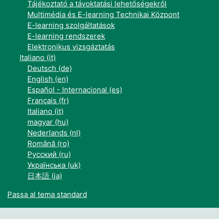
Tájékoztató a távoktatási lehetőségekről
Multimédia és E-learning Technikai Központ
E-learning szolgáltatások
E-learning rendszerek
Elektronikus vizsgáztatás
Italiano ‎(it)‎
Deutsch ‎(de)‎
English ‎(en)‎
Español - Internacional ‎(es)‎
Français ‎(fr)‎
Italiano ‎(it)‎
magyar ‎(hu)‎
Nederlands ‎(nl)‎
Română ‎(ro)‎
Русский ‎(ru)‎
Українська ‎(uk)‎
日本語 ‎(ja)‎
Passa al tema standard