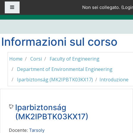
Vai al contenuto principale
Pannello laterale
Non sei collegato. (
Logi
Informazioni sul corso
Home
Corsi
Faculty of Engineering
Department of Environmental Engineering
Iparbiztonság (MK2IPBTK03KX17)
Introduzione
Iparbiztonság
(MK2IPBTK03KX17)
Docente:
Tarsoly