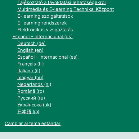
Tájékoztató a távoktatási lehetőségekről
Multimédia és E-learning Technikai Központ
E-learning szolgáltatások
E-learning rendszerek
Elektronikus vizsgáztatás
Español - Internacional ‎(es)‎
Deutsch ‎(de)‎
English ‎(en)‎
Español - Internacional ‎(es)‎
Français ‎(fr)‎
Italiano ‎(it)‎
magyar ‎(hu)‎
Nederlands ‎(nl)‎
Română ‎(ro)‎
Русский ‎(ru)‎
Українська ‎(uk)‎
日本語 ‎(ja)‎
Cambiar al tema estándar