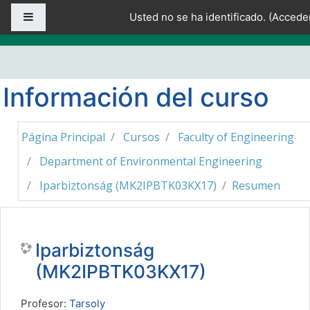
Salta al contenido principal
Panel lateral
Usted no se ha identificado. (
Accede
Información del curso
Página Principal
Cursos
Faculty of Engineering
Department of Environmental Engineering
Iparbiztonság (MK2IPBTK03KX17)
Resumen
Iparbiztonság
(MK2IPBTK03KX17)
Profesor:
Tarsoly