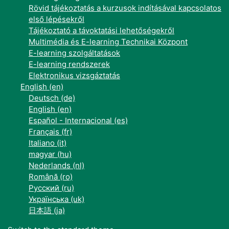
Rövid tájékoztatás a kurzusok indításával kapcsolatos
első lépésekről
Tájékoztató a távoktatási lehetőségekről
Multimédia és E-learning Technikai Központ
E-learning szolgáltatások
E-learning rendszerek
Elektronikus vizsgáztatás
English ‎(en)‎
Deutsch ‎(de)‎
English ‎(en)‎
Español - Internacional ‎(es)‎
Français ‎(fr)‎
Italiano ‎(it)‎
magyar ‎(hu)‎
Nederlands ‎(nl)‎
Română ‎(ro)‎
Русский ‎(ru)‎
Українська ‎(uk)‎
日本語 ‎(ja)‎