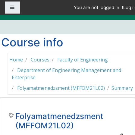
Skip to main content
Side panel
You are not logged in. (
Log i
Course info
Home
Courses
Faculty of Engineering
Department of Engineering Management and
Enterprise
Folyamatmenedzsment (MFFOM21L02)
Summary
Folyamatmenedzsment
(MFFOM21L02)