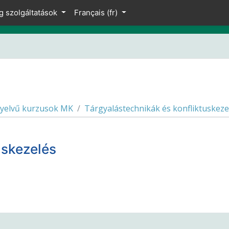
g szolgáltatások
Français ‎(fr)‎
yelvű kurzusok MK
Tárgyalástechnikák és konfliktuskeze
uskezelés