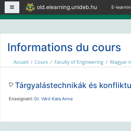
Passer au contenu principal
old.elearning.unideb.hu
Panneau latéral
E-learnin
Informations du cours
Accueil
Cours
Faculty of Engineering
Magyar n
Tárgyalástechnikák és konflikt
Enseignant:
Dr. Váró Kata Anna