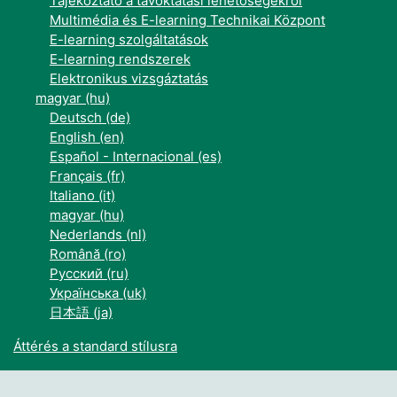
Tájékoztató a távoktatási lehetőségekről
Multimédia és E-learning Technikai Központ
E-learning szolgáltatások
E-learning rendszerek
Elektronikus vizsgáztatás
magyar ‎(hu)‎
Deutsch ‎(de)‎
English ‎(en)‎
Español - Internacional ‎(es)‎
Français ‎(fr)‎
Italiano ‎(it)‎
magyar ‎(hu)‎
Nederlands ‎(nl)‎
Română ‎(ro)‎
Русский ‎(ru)‎
Українська ‎(uk)‎
日本語 ‎(ja)‎
Áttérés a standard stílusra