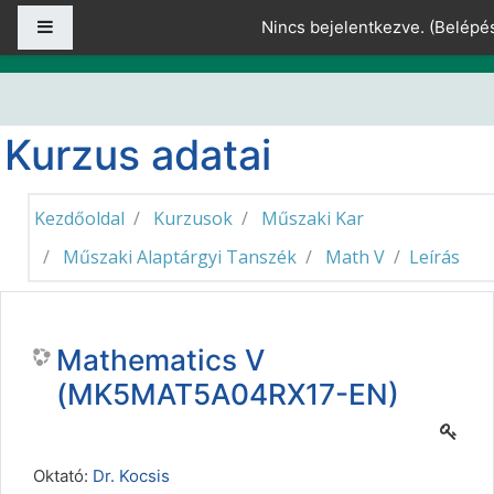
Tovább a fő tartalomhoz
Oldalpanel
Nincs bejelentkezve. (
Belépé
Kurzus adatai
Kezdőoldal
Kurzusok
Műszaki Kar
Műszaki Alaptárgyi Tanszék
Math V
Leírás
Mathematics V
(MK5MAT5A04RX17-EN)
Oktató:
Dr. Kocsis