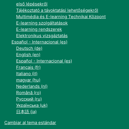
első lépésekről
Tájékoztató a távoktatási lehetőségekről
Multimédia és E-learning Technikai Központ
E-learning szolgáltatások
E-learning rendszerek
Elektronikus vizsgáztatás
Español - Internacional ‎(es)‎
Deutsch ‎(de)‎
English ‎(en)‎
Español - Internacional ‎(es)‎
Français ‎(fr)‎
Italiano ‎(it)‎
magyar ‎(hu)‎
Nederlands ‎(nl)‎
Română ‎(ro)‎
Русский ‎(ru)‎
Українська ‎(uk)‎
日本語 ‎(ja)‎
Cambiar al tema estándar