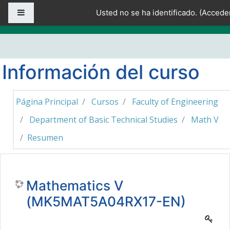
Salta al contenido principal
Panel lateral
Usted no se ha identificado. (
Accede
Información del curso
Página Principal
Cursos
Faculty of Engineering
Department of Basic Technical Studies
Math V
Resumen
Mathematics V
(MK5MAT5A04RX17-EN)