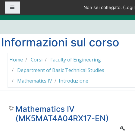
Vai al contenuto principale
Pannello laterale
Non sei collegato. (
Logi
Informazioni sul corso
Home
Corsi
Faculty of Engineering
Department of Basic Technical Studies
Mathematics IV
Introduzione
Mathematics IV
(MK5MAT4A04RX17-EN)