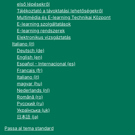
első lépésekről
Tájékoztató a távoktatási lehetőségekről
Multimédia és E-learning Technikai Központ
E-learning szolgáltatások
E-learning rendszerek
Elektronikus vizsgáztatás
Italiano ‎(it)‎
Deutsch ‎(de)‎
English ‎(en)‎
Español - Internacional ‎(es)‎
Français ‎(fr)‎
Italiano ‎(it)‎
magyar ‎(hu)‎
Nederlands ‎(nl)‎
Română ‎(ro)‎
Русский ‎(ru)‎
Українська ‎(uk)‎
日本語 ‎(ja)‎
Passa al tema standard