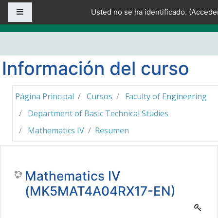
Salta al contenido principal
Panel lateral
Usted no se ha identificado. (
Accede
Información del curso
Página Principal
Cursos
Faculty of Engineering
Department of Basic Technical Studies
Mathematics IV
Resumen
Mathematics IV
(MK5MAT4A04RX17-EN)