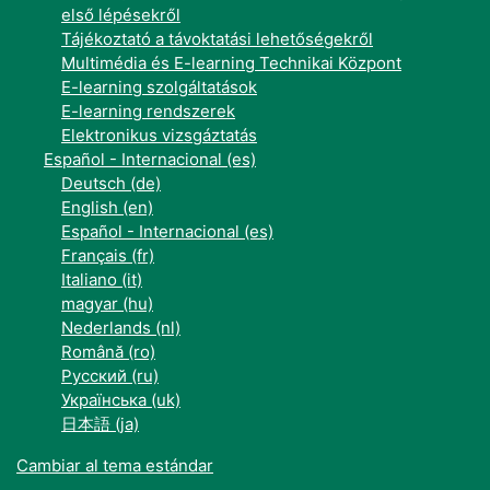
első lépésekről
Tájékoztató a távoktatási lehetőségekről
Multimédia és E-learning Technikai Központ
E-learning szolgáltatások
E-learning rendszerek
Elektronikus vizsgáztatás
Español - Internacional ‎(es)‎
Deutsch ‎(de)‎
English ‎(en)‎
Español - Internacional ‎(es)‎
Français ‎(fr)‎
Italiano ‎(it)‎
magyar ‎(hu)‎
Nederlands ‎(nl)‎
Română ‎(ro)‎
Русский ‎(ru)‎
Українська ‎(uk)‎
日本語 ‎(ja)‎
Cambiar al tema estándar