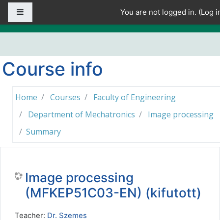
Skip to main content
Side panel
You are not logged in. (
Log i
Course info
Home
Courses
Faculty of Engineering
Department of Mechatronics
Image processing
Summary
Image processing
(MFKEP51C03-EN) (kifutott)
Teacher:
Dr. Szemes