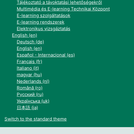
Tájékoztató a távoktatási lehetőségekről
Multimédia és E-learning Technikai Központ
E-learning szolgáltatások
E-learning rendszerek
Elektronikus vizsgáztatás
English ‎(en)‎
Deutsch ‎(de)‎
English ‎(en)‎
Español - Internacional ‎(es)‎
Français ‎(fr)‎
Italiano ‎(it)‎
magyar ‎(hu)‎
Nederlands ‎(nl)‎
Română ‎(ro)‎
Русский ‎(ru)‎
Українська ‎(uk)‎
日本語 ‎(ja)‎
Switch to the standard theme