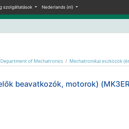
g szolgáltatások
Nederlands ‎(nl)‎
Department of Mechatronics
Mechatronikai eszközök (é
kelők beavatkozók, motorok) (MK3