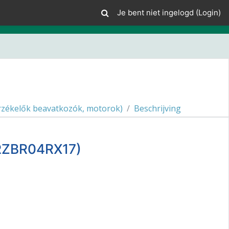
Je bent niet ingelogd (
Login
)
rzékelők beavatkozók, motorok)
Beschrijving
ERZBR04RX17)