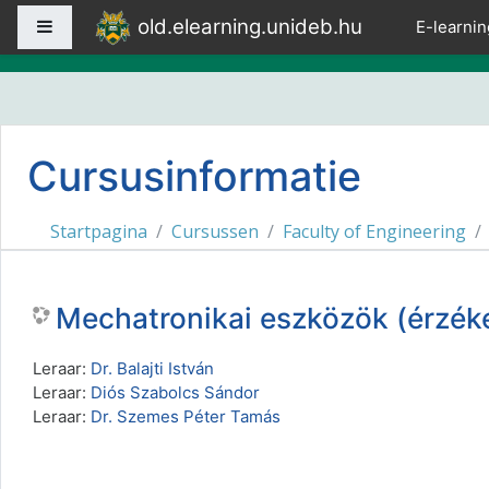
Ga naar hoofdinhoud
old.elearning.unideb.hu
Zijpaneel
E-learnin
Cursusinformatie
Startpagina
Cursussen
Faculty of Engineering
Mechatronikai eszközök (érzé
Leraar:
Dr. Balajti István
Leraar:
Diós Szabolcs Sándor
Leraar:
Dr. Szemes Péter Tamás