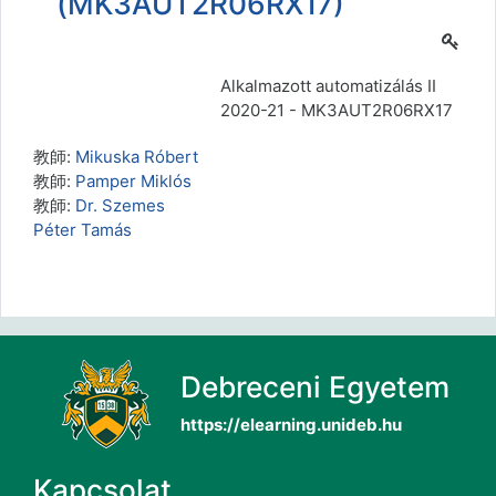
(MK3AUT2R06RX17)
Alkalmazott automatizálás II
2020-21 - MK3AUT2R06RX17
教師:
Mikuska Róbert
教師:
Pamper Miklós
教師:
Dr. Szemes
Péter Tamás
Debreceni Egyetem
https://elearning.unideb.hu
Kapcsolat