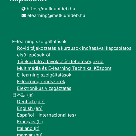
https://metk.unideb.hu
elearning@metk.unideb.hu
E-learning szolgáltatások
Rövid tájékoztatás a kurzusok indításával kapcsolatos
első lépésekről
Tájékoztató a távoktatási lehetőségekről
Multimédia és E-learning Technikai Központ
E-learning szolgáltatások
E-learning rendszerek
Elektronikus vizsgáztatás
日本語 ‎(ja)‎
Deutsch ‎(de)‎
English ‎(en)‎
Español - Internacional ‎(es)‎
Français ‎(fr)‎
Italiano ‎(it)‎
magyar ‎(hu)‎