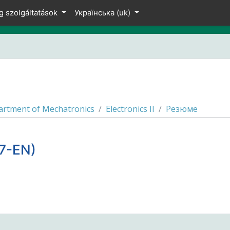
g szolgáltatások
Українська ‎(uk)‎
rtment of Mechatronics
Electronics II
Резюме
17-EN)