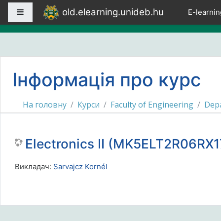
Перейти до головного вмісту
old.elearning.unideb.hu
Бокова панель
E-learnin
Інформація про курс
На головну
Курси
Faculty of Engineering
Depa
Electronics II (MK5ELT2R06RX
Викладач:
Sarvajcz Kornél