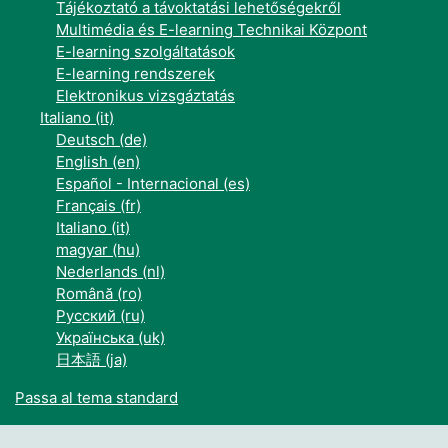
Tájékoztató a távoktatási lehetőségekről
Multimédia és E-learning Technikai Központ
E-learning szolgáltatások
E-learning rendszerek
Elektronikus vizsgáztatás
Italiano ‎(it)‎
Deutsch ‎(de)‎
English ‎(en)‎
Español - Internacional ‎(es)‎
Français ‎(fr)‎
Italiano ‎(it)‎
magyar ‎(hu)‎
Nederlands ‎(nl)‎
Română ‎(ro)‎
Русский ‎(ru)‎
Українська ‎(uk)‎
日本語 ‎(ja)‎
Passa al tema standard