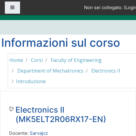
Vai al contenuto principale
Pannello laterale
Non sei collegato. (
Logi
Informazioni sul corso
Home
Corsi
Faculty of Engineering
Department of Mechatronics
Electronics II
Introduzione
Electronics II
(MK5ELT2R06RX17-EN)
Docente:
Sarvajcz