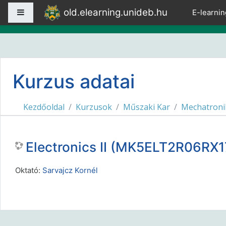
Tovább a fő tartalomhoz
old.elearning.unideb.hu
Oldalpanel
E-learnin
Kurzus adatai
Kezdőoldal
Kurzusok
Műszaki Kar
Mechatroni
Electronics II (MK5ELT2R06RX
Oktató:
Sarvajcz Kornél