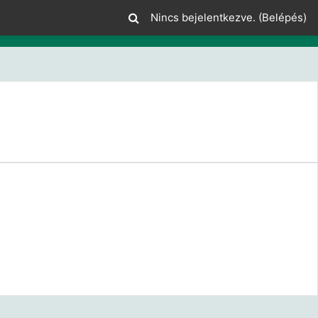
Nincs bejelentkezve. (
Belépés
)