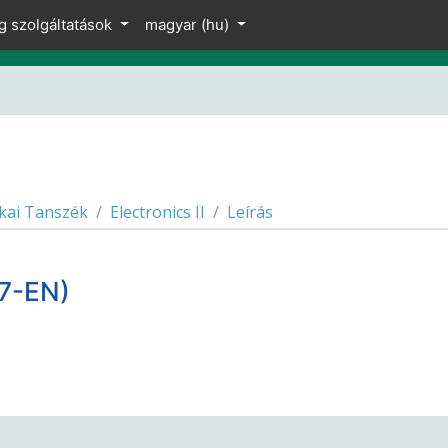
g szolgáltatások
magyar ‎(hu)‎
kai Tanszék
Electronics II
Leírás
17-EN)