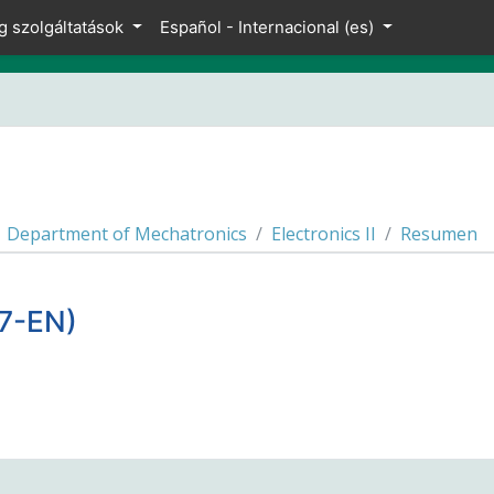
g szolgáltatások
Español - Internacional ‎(es)‎
Department of Mechatronics
Electronics II
Resumen
17-EN)