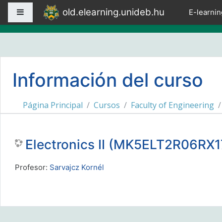
Salta al contenido principal
old.elearning.unideb.hu
Panel lateral
E-learnin
Información del curso
Página Principal
Cursos
Faculty of Engineering
Electronics II (MK5ELT2R06RX
Profesor:
Sarvajcz Kornél