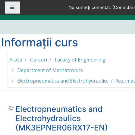
Sari la conţinutul principal
Panou lateral
Nu sunteți conectat. (
Conectar
Informații curs
Acasă
Cursuri
Faculty of Engineering
Department of Mechatronics
Electropneumatics and Electrohydraulics
Rezumat
Electropneumatics and
Electrohydraulics
(MK3EPNER06RX17-EN)