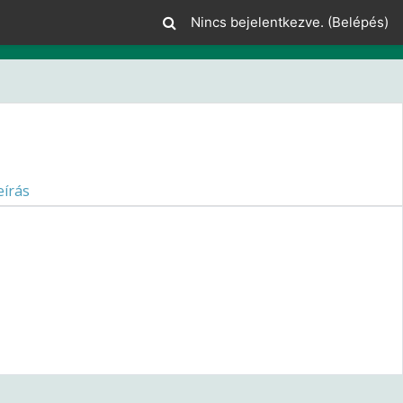
Nincs bejelentkezve. (
Belépés
)
eírás