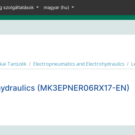
g szolgáltatások
magyar ‎(hu)‎
kai Tanszék
Electropneumatics and Electrohydraulics
L
ohydraulics (MK3EPNER06RX17-EN)