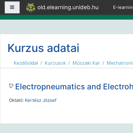
Tovább a fő tartalomhoz
old.elearning.unideb.hu
Oldalpanel
E-learnin
Kurzus adatai
Kezdőoldal
Kurzusok
Műszaki Kar
Mechatroni
Electropneumatics and Electr
Oktató:
Kertész József