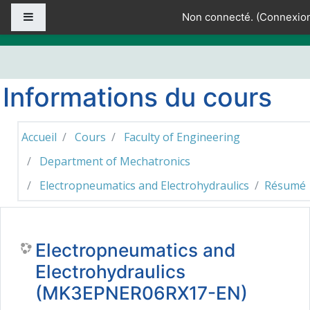
Passer au contenu principal
Panneau latéral
Non connecté. (
Connexio
Informations du cours
Accueil
Cours
Faculty of Engineering
Department of Mechatronics
Electropneumatics and Electrohydraulics
Résumé
Electropneumatics and
Electrohydraulics
(MK3EPNER06RX17-EN)