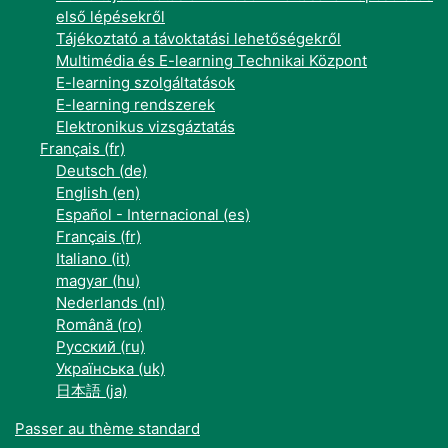
első lépésekről
Tájékoztató a távoktatási lehetőségekről
Multimédia és E-learning Technikai Központ
E-learning szolgáltatások
E-learning rendszerek
Elektronikus vizsgáztatás
Français ‎(fr)‎
Deutsch ‎(de)‎
English ‎(en)‎
Español - Internacional ‎(es)‎
Français ‎(fr)‎
Italiano ‎(it)‎
magyar ‎(hu)‎
Nederlands ‎(nl)‎
Română ‎(ro)‎
Русский ‎(ru)‎
Українська ‎(uk)‎
日本語 ‎(ja)‎
Passer au thème standard