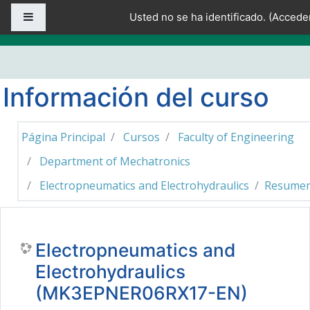
Salta al contenido principal
Panel lateral
Usted no se ha identificado. (
Accede
Información del curso
Página Principal
Cursos
Faculty of Engineering
Department of Mechatronics
Electropneumatics and Electrohydraulics
Resume
Electropneumatics and
Electrohydraulics
(MK3EPNER06RX17-EN)