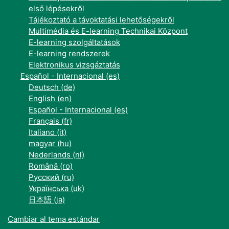
első lépésekről
Tájékoztató a távoktatási lehetőségekről
Multimédia és E-learning Technikai Központ
E-learning szolgáltatások
E-learning rendszerek
Elektronikus vizsgáztatás
Español - Internacional ‎(es)‎
Deutsch ‎(de)‎
English ‎(en)‎
Español - Internacional ‎(es)‎
Français ‎(fr)‎
Italiano ‎(it)‎
magyar ‎(hu)‎
Nederlands ‎(nl)‎
Română ‎(ro)‎
Русский ‎(ru)‎
Українська ‎(uk)‎
日本語 ‎(ja)‎
Cambiar al tema estándar