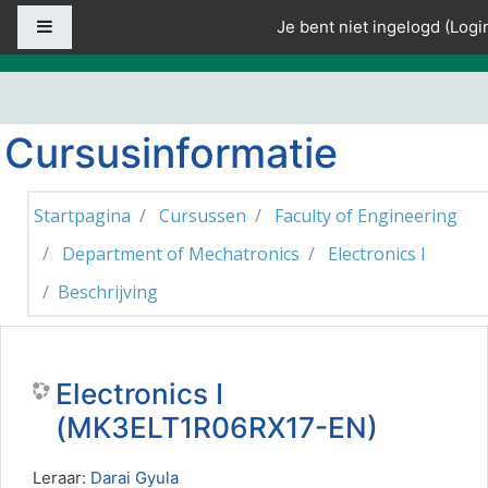
Ga naar hoofdinhoud
Zijpaneel
Je bent niet ingelogd (
Logi
Cursusinformatie
Startpagina
Cursussen
Faculty of Engineering
Department of Mechatronics
Electronics I
Beschrijving
Electronics I
(MK3ELT1R06RX17-EN)
Leraar:
Darai Gyula