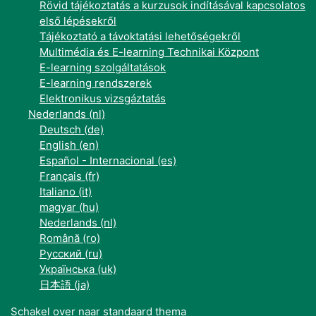
Rövid tájékoztatás a kurzusok indításával kapcsolatos
első lépésekről
Tájékoztató a távoktatási lehetőségekről
Multimédia és E-learning Technikai Központ
E-learning szolgáltatások
E-learning rendszerek
Elektronikus vizsgáztatás
Nederlands ‎(nl)‎
Deutsch ‎(de)‎
English ‎(en)‎
Español - Internacional ‎(es)‎
Français ‎(fr)‎
Italiano ‎(it)‎
magyar ‎(hu)‎
Nederlands ‎(nl)‎
Română ‎(ro)‎
Русский ‎(ru)‎
Українська ‎(uk)‎
日本語 ‎(ja)‎
Schakel over naar standaard thema