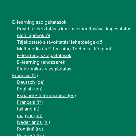
E-learning szolgáltatások
Rövid tájékoztatás a kurzusok indításával kapcsolatos
első lépésekről
Tájékoztató a távoktatási lehetőségekről
Multimédia és E-learning Technikai Központ
E-learning szolgáltatások
E-learning rendszerek
Elektronikus vizsgáztatás
Français ‎(fr)‎
Deutsch ‎(de)‎
English ‎(en)‎
Español - Internacional ‎(es)‎
Français ‎(fr)‎
Italiano ‎(it)‎
magyar ‎(hu)‎
Nederlands ‎(nl)‎
Română ‎(ro)‎
Русский ‎(ru)‎