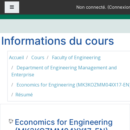
Passer au contenu principal
Panneau latéral
Non connecté. (
Connexio
Informations du cours
Accueil
Cours
Faculty of Engineering
Department of Engineering Management and
Enterprise
Economics for Engineering (MK3KOZMM04XX17-EN
Résumé
Economics for Engineering