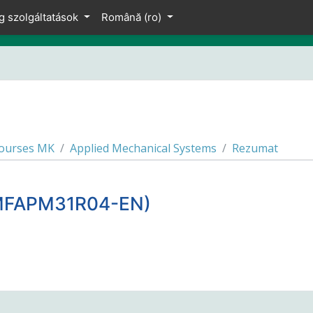
g szolgáltatások
Română ‎(ro)‎
courses MK
Applied Mechanical Systems
Rezumat
(MFAPM31R04-EN)