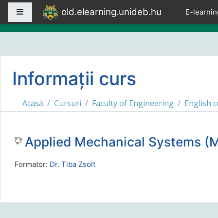
Sari la conţinutul principal
old.elearning.unideb.hu
Panou lateral
E-learnin
Informații curs
Acasă
Cursuri
Faculty of Engineering
English 
Applied Mechanical Systems 
Formator:
Dr. Tiba Zsolt