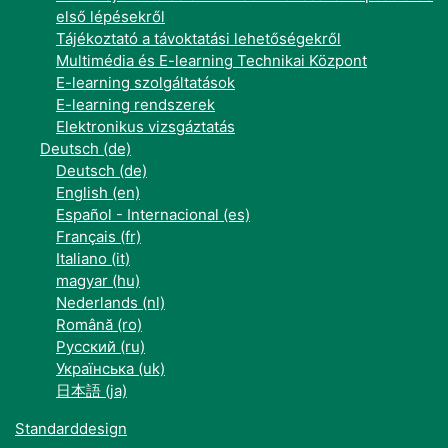
első lépésekről
Tájékoztató a távoktatási lehetőségekről
Multimédia és E-learning Technikai Központ
E-learning szolgáltatások
E-learning rendszerek
Elektronikus vizsgáztatás
Deutsch ‎(de)‎
Deutsch ‎(de)‎
English ‎(en)‎
Español - Internacional ‎(es)‎
Français ‎(fr)‎
Italiano ‎(it)‎
magyar ‎(hu)‎
Nederlands ‎(nl)‎
Română ‎(ro)‎
Русский ‎(ru)‎
Українська ‎(uk)‎
日本語 ‎(ja)‎
Standarddesign