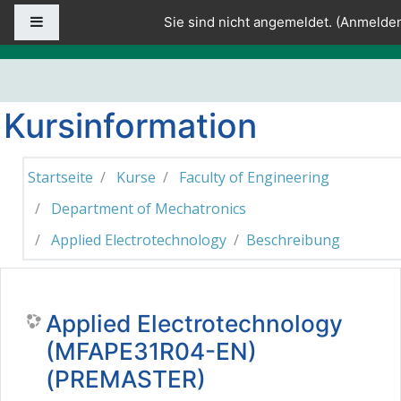
Zum Hauptinhalt
Website-Übersicht
Sie sind nicht angemeldet. (
Anmelde
Kursinformation
Startseite
Kurse
Faculty of Engineering
Department of Mechatronics
Applied Electrotechnology
Beschreibung
Applied Electrotechnology
(MFAPE31R04-EN)
(PREMASTER)