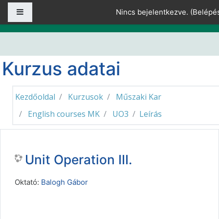
Tovább a fő tartalomhoz
Oldalpanel
Nincs bejelentkezve. (
Belépé
Kurzus adatai
Kezdőoldal
Kurzusok
Műszaki Kar
English courses MK
UO3
Leírás
Unit Operation III.
Oktató:
Balogh Gábor