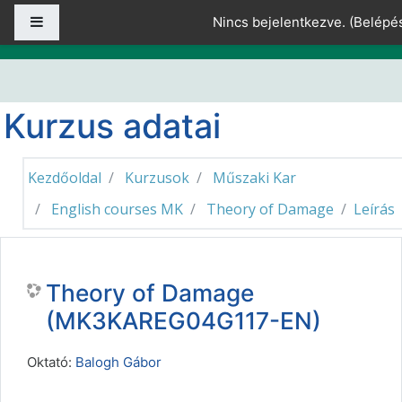
Tovább a fő tartalomhoz
Oldalpanel
Nincs bejelentkezve. (
Belépé
Kurzus adatai
Kezdőoldal
Kurzusok
Műszaki Kar
English courses MK
Theory of Damage
Leírás
Theory of Damage
(MK3KAREG04G117-EN)
Oktató:
Balogh Gábor