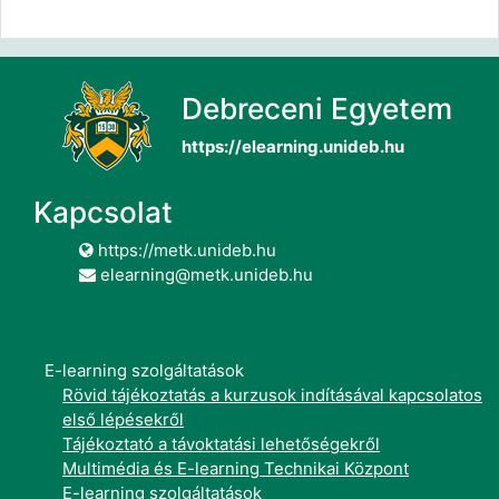
Debreceni Egyetem
https://elearning.unideb.hu
Kapcsolat
https://metk.unideb.hu
elearning@metk.unideb.hu
E-learning szolgáltatások
Rövid tájékoztatás a kurzusok indításával kapcsolatos
első lépésekről
Tájékoztató a távoktatási lehetőségekről
Multimédia és E-learning Technikai Központ
E-learning szolgáltatások