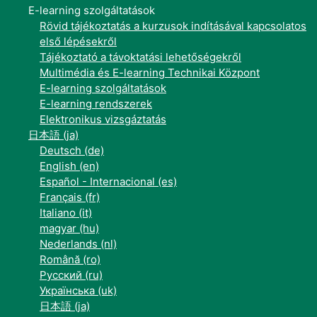
E-learning szolgáltatások
Rövid tájékoztatás a kurzusok indításával kapcsolatos
első lépésekről
Tájékoztató a távoktatási lehetőségekről
Multimédia és E-learning Technikai Központ
E-learning szolgáltatások
E-learning rendszerek
Elektronikus vizsgáztatás
日本語 ‎(ja)‎
Deutsch ‎(de)‎
English ‎(en)‎
Español - Internacional ‎(es)‎
Français ‎(fr)‎
Italiano ‎(it)‎
magyar ‎(hu)‎
Nederlands ‎(nl)‎
Română ‎(ro)‎
Русский ‎(ru)‎
Українська ‎(uk)‎
日本語 ‎(ja)‎