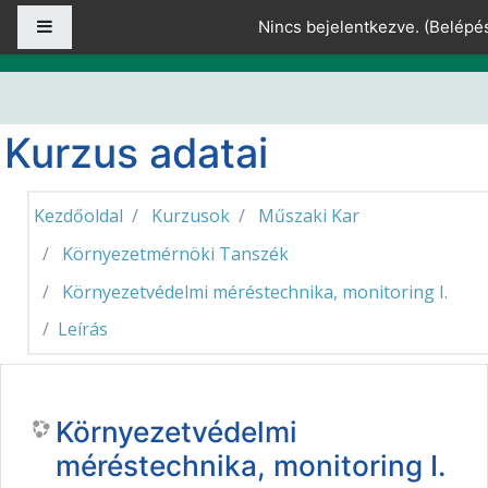
Tovább a fő tartalomhoz
Oldalpanel
Nincs bejelentkezve. (
Belépé
Kurzus adatai
Kezdőoldal
Kurzusok
Műszaki Kar
Környezetmérnöki Tanszék
Környezetvédelmi méréstechnika, monitoring I.
Leírás
Környezetvédelmi
méréstechnika, monitoring I.