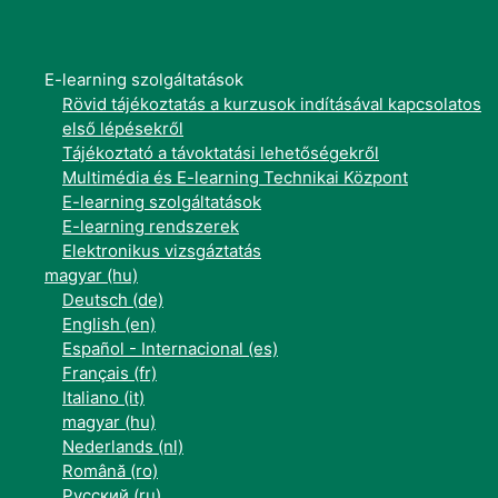
E-learning szolgáltatások
Rövid tájékoztatás a kurzusok indításával kapcsolatos
első lépésekről
Tájékoztató a távoktatási lehetőségekről
Multimédia és E-learning Technikai Központ
E-learning szolgáltatások
E-learning rendszerek
Elektronikus vizsgáztatás
magyar ‎(hu)‎
Deutsch ‎(de)‎
English ‎(en)‎
Español - Internacional ‎(es)‎
Français ‎(fr)‎
Italiano ‎(it)‎
magyar ‎(hu)‎
Nederlands ‎(nl)‎
Română ‎(ro)‎
Русский ‎(ru)‎