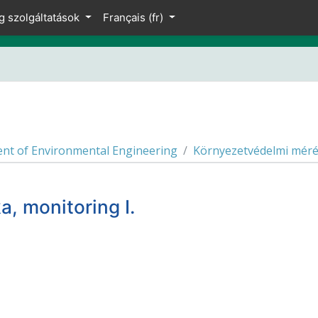
g szolgáltatások
Français ‎(fr)‎
nt of Environmental Engineering
Környezetvédelmi mérés
, monitoring I.