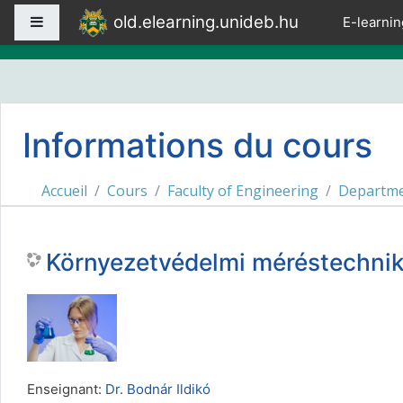
Passer au contenu principal
old.elearning.unideb.hu
Panneau latéral
E-learnin
Informations du cours
Accueil
Cours
Faculty of Engineering
Departme
Környezetvédelmi méréstechnika
Enseignant:
Dr. Bodnár Ildikó