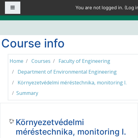
Skip to main content
Side panel
You are not logged in. (
Log i
Course info
Home
Courses
Faculty of Engineering
Department of Environmental Engineering
Környezetvédelmi méréstechnika, monitoring I.
Summary
Környezetvédelmi
méréstechnika, monitoring I.