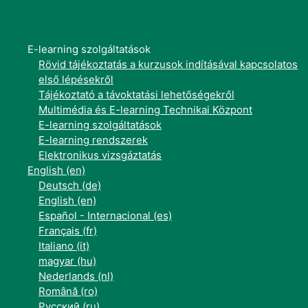
E-learning szolgáltatások
Rövid tájékoztatás a kurzusok indításával kapcsolatos
első lépésekről
Tájékoztató a távoktatási lehetőségekről
Multimédia és E-learning Technikai Központ
E-learning szolgáltatások
E-learning rendszerek
Elektronikus vizsgáztatás
English ‎(en)‎
Deutsch ‎(de)‎
English ‎(en)‎
Español - Internacional ‎(es)‎
Français ‎(fr)‎
Italiano ‎(it)‎
magyar ‎(hu)‎
Nederlands ‎(nl)‎
Română ‎(ro)‎
Русский ‎(ru)‎