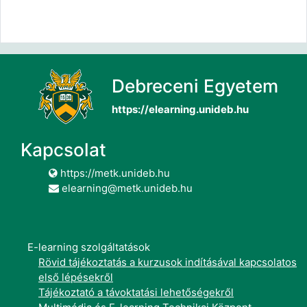
Debreceni Egyetem
https://elearning.unideb.hu
Kapcsolat
https://metk.unideb.hu
elearning@metk.unideb.hu
E-learning szolgáltatások
Rövid tájékoztatás a kurzusok indításával kapcsolatos
első lépésekről
Tájékoztató a távoktatási lehetőségekről