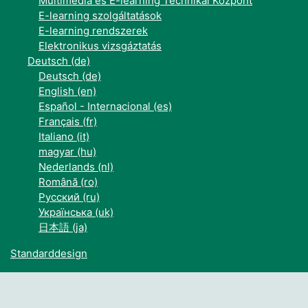
Multimédia és E-learning Technikai Központ
E-learning szolgáltatások
E-learning rendszerek
Elektronikus vizsgáztatás
Deutsch ‎(de)‎
Deutsch ‎(de)‎
English ‎(en)‎
Español - Internacional ‎(es)‎
Français ‎(fr)‎
Italiano ‎(it)‎
magyar ‎(hu)‎
Nederlands ‎(nl)‎
Română ‎(ro)‎
Русский ‎(ru)‎
Українська ‎(uk)‎
日本語 ‎(ja)‎
Standarddesign