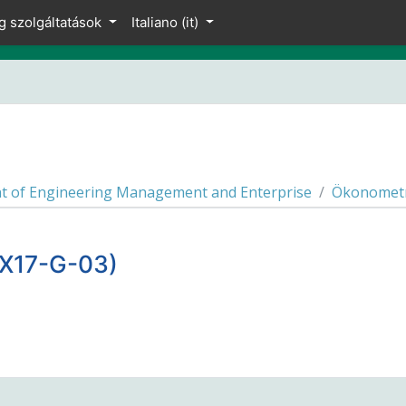
g szolgáltatások
Italiano ‎(it)‎
 of Engineering Management and Enterprise
Ökonomet
X17-G-03)