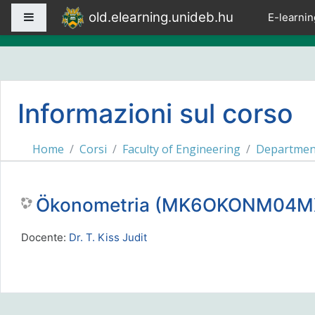
Vai al contenuto principale
old.elearning.unideb.hu
Pannello laterale
E-learnin
Informazioni sul corso
Home
Corsi
Faculty of Engineering
Department
Ökonometria (MK6OKONM04M
Docente:
Dr. T. Kiss Judit