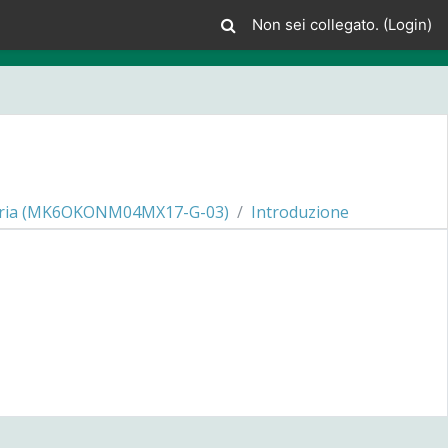
Non sei collegato. (
Login
)
ria (MK6OKONM04MX17-G-03)
Introduzione