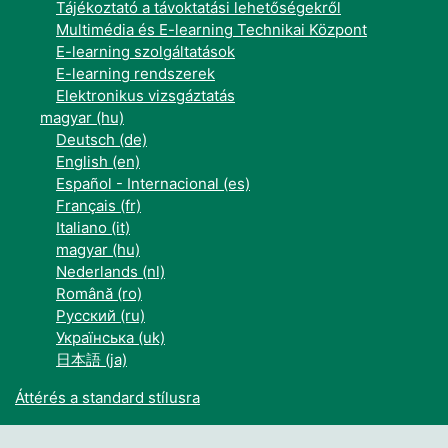
Tájékoztató a távoktatási lehetőségekről
Multimédia és E-learning Technikai Központ
E-learning szolgáltatások
E-learning rendszerek
Elektronikus vizsgáztatás
magyar ‎(hu)‎
Deutsch ‎(de)‎
English ‎(en)‎
Español - Internacional ‎(es)‎
Français ‎(fr)‎
Italiano ‎(it)‎
magyar ‎(hu)‎
Nederlands ‎(nl)‎
Română ‎(ro)‎
Русский ‎(ru)‎
Українська ‎(uk)‎
日本語 ‎(ja)‎
Áttérés a standard stílusra