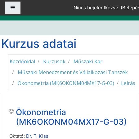
Tovább a fő tartalomhoz
Oldalpanel
Nincs bejelentkezve. (
Belépé
Kurzus adatai
Kezdőoldal
Kurzusok
Műszaki Kar
Műszaki Menedzsment és Vállalkozási Tanszék
Ökonometria (MK6OKONM04MX17-G-03)
Leírás
Ökonometria
(MK6OKONM04MX17-G-03)
Oktató:
Dr. T. Kiss