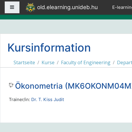
Zum Hauptinhalt
old.elearning.unideb.hu
Website-Übersicht
E-learnin
Kursinformation
Startseite
Kurse
Faculty of Engineering
Depart
Ökonometria (MK6OKONM04M
Trainer/in:
Dr. T. Kiss Judit