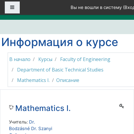
Перейти к основному содержанию
Боковая панель
Вы не вошли в систему (
Вхо
Информация о курсе
В начало
Курсы
Faculty of Engineering
Department of Basic Technical Studies
Mathematics I.
Описание
Mathematics I.
Учитель:
Dr.
Bodzásné Dr. Szanyi