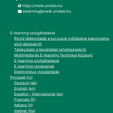
https://metk.unideb.hu
elearning@metk.unideb.hu
E-learning szolgáltatások
Rövid tájékoztatás a kurzusok indításával kapcsolatos
első lépésekről
Tájékoztató a távoktatási lehetőségekről
Multimédia és E-learning Technikai Központ
E-learning szolgáltatások
E-learning rendszerek
Elektronikus vizsgáztatás
Русский ‎(ru)‎
Deutsch ‎(de)‎
English ‎(en)‎
Español - Internacional ‎(es)‎
Français ‎(fr)‎
Italiano ‎(it)‎
magyar ‎(hu)‎