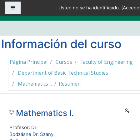
Salta al contenido principal
Panel lateral
Usted no se ha identificado. (
Accede
Información del curso
Página Principal
Cursos
Faculty of Engineering
Department of Basic Technical Studies
Mathematics I.
Resumen
Mathematics I.
Profesor:
Dr.
Bodzásné Dr. Szanyi