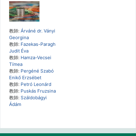
教師:
Árváné dr. Ványi
Georgina
教師:
Fazekas-Paragh
Judit Éva
教師:
Hamza-Vecsei
Tímea
教師:
Pergéné Szabó
Enikő Erzsébet
教師:
Petró Leonárd
教師:
Puskás Fruzsina
教師:
Száldobágyi
Ádám