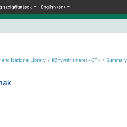
g szolgáltatások
English ‎(en)‎
y and National Library
Könyvtárismeret - GTK
Summary
nak