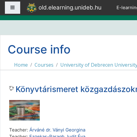
Skip to main content
old.elearning.unideb.hu
Side panel
E-learnin
Course info
Home
Courses
University of Debrecen Universit
Könyvtárismeret közgazdászok
Teacher:
Árváné dr. Ványi Georgina
Teacher:
Fazekas-Paragh Judit Éva