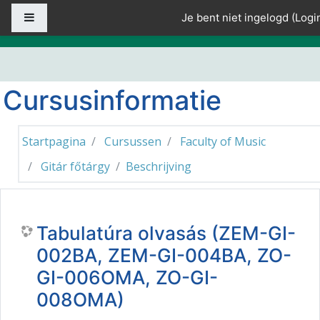
Ga naar hoofdinhoud
Zijpaneel
Je bent niet ingelogd (
Logi
Cursusinformatie
Startpagina
Cursussen
Faculty of Music
Gitár főtárgy
Beschrijving
Tabulatúra olvasás (ZEM-GI-
002BA, ZEM-GI-004BA, ZO-
GI-006OMA, ZO-GI-
008OMA)