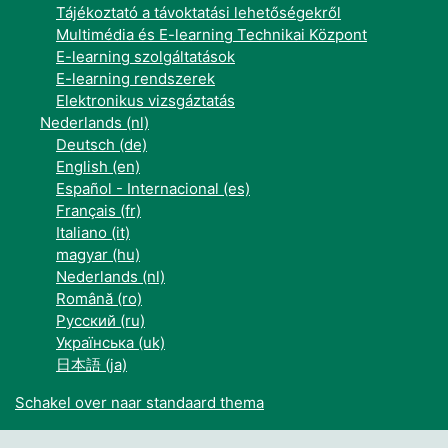
Tájékoztató a távoktatási lehetőségekről
Multimédia és E-learning Technikai Központ
E-learning szolgáltatások
E-learning rendszerek
Elektronikus vizsgáztatás
Nederlands ‎(nl)‎
Deutsch ‎(de)‎
English ‎(en)‎
Español - Internacional ‎(es)‎
Français ‎(fr)‎
Italiano ‎(it)‎
magyar ‎(hu)‎
Nederlands ‎(nl)‎
Română ‎(ro)‎
Русский ‎(ru)‎
Українська ‎(uk)‎
日本語 ‎(ja)‎
Schakel over naar standaard thema